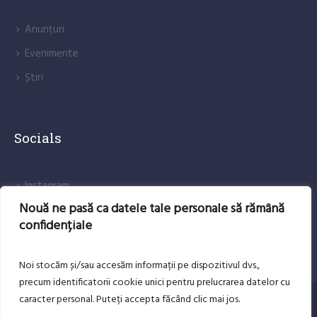
Anunțuri
Evenimente
Știri
Socials
lnstagram
Nouă ne pasă ca datele tale personale să rămână
Facebook
confidențiale
Noi stocăm și/sau accesăm informații pe dispozitivul dvs.,
precum identificatorii cookie unici pentru prelucrarea datelor cu
caracter personal. Puteți accepta făcând clic mai jos.
DESPRE NOI
CONTACT