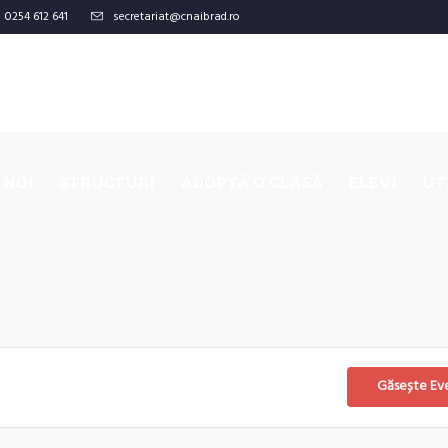
0254 612 641
secretariat@cnaibrad.ro
 NOI
STRUCTURI
ADOPTĂ O CLASĂ
ELEVI
UT
Găsește Ev