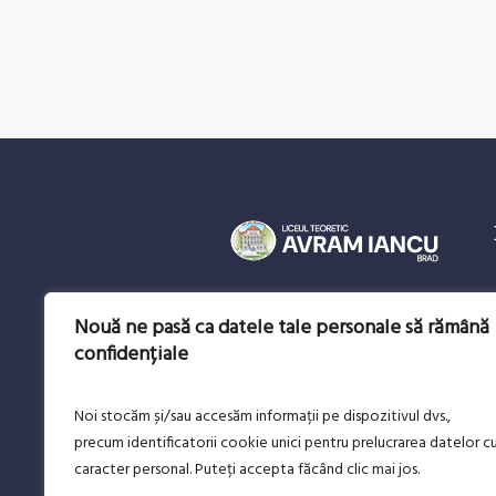
Instituție de tradiție, cu peste
Nouă ne pasă ca datele tale personale să rămână
150 de ani de educație și
confidențiale
performanță. Formăm generații
pregătite pentru viitor, într-un
mediu modern, deschis și
Noi stocăm și/sau accesăm informații pe dispozitivul dvs.,
prietenos.
precum identificatorii cookie unici pentru prelucrarea datelor c
caracter personal. Puteți accepta făcând clic mai jos.