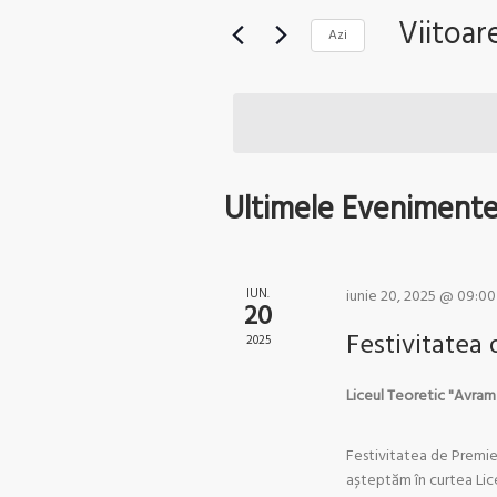
și
Evenimente
Viitoar
Azi
după
căutare
Selectează
cuvântul
Evenimente
data.
cheie.
Ultimele Evenimente
IUN.
iunie 20, 2025 @ 09:00
20
Festivitatea
2025
Liceul Teoretic "Avram
Festivitatea de Premier
așteptăm în curtea Lice