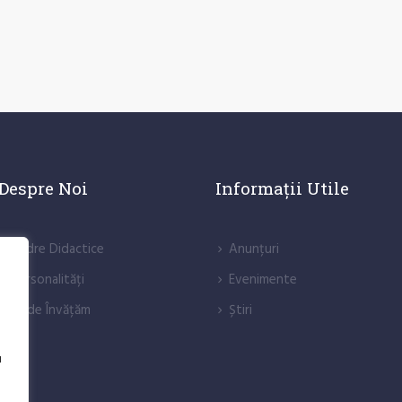
Despre Noi
Informații Utile
Cadre Didactice
Anunțuri
Personalități
Evenimente
Unde Învățăm
Știri
u