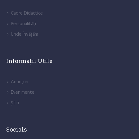
Cadre Didactice
Personalități
Unde Învățăm
Informații Utile
Anunțuri
Evenimente
Știri
Socials