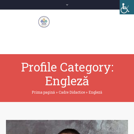
Profile Category:
Engleză
Prima pagină
»
Cadre Didactice
»
Engleză