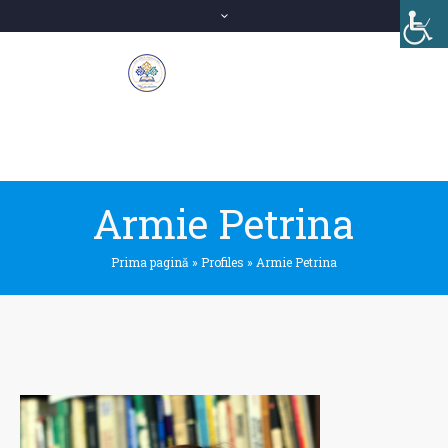
Armie Petrina
Prima pagină
»
Profiles
»
Armie Petrina