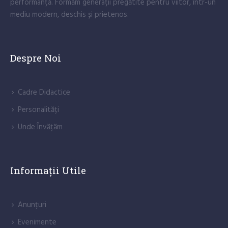
performanță. Formăm generații pregătite pentru viitor, într-un
mediu modern, deschis și prietenos.
Despre Noi
Cadre Didactice
Personalități
Unde Învățăm
Informații Utile
Anunțuri
Evenimente