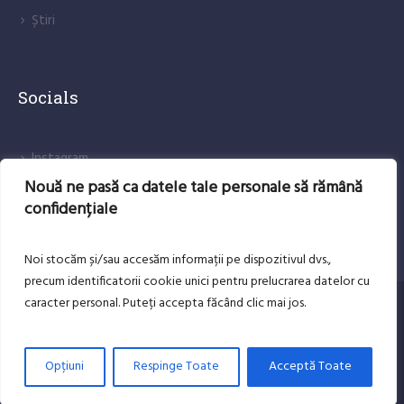
Știri
Socials
lnstagram
Nouă ne pasă ca datele tale personale să rămână
Facebook
confidențiale
Noi stocăm și/sau accesăm informații pe dispozitivul dvs.,
precum identificatorii cookie unici pentru prelucrarea datelor cu
caracter personal. Puteți accepta făcând clic mai jos.
DESPRE NOI
CONTACT
Copyright Andrei Benea-LTAI Brad © 2025 . All rights
Opțiuni
Respinge Toate
Acceptă Toate
reserved