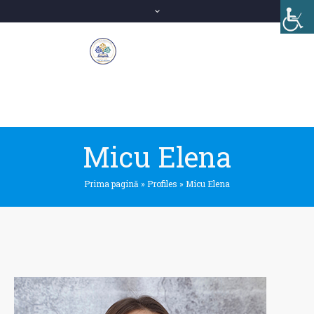
Micu Elena
Prima pagină
»
Profiles
»
Micu Elena