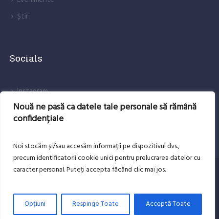
Evenimente
Știri
Socials
lnstagram
Nouă ne pasă ca datele tale personale să rămână
Facebook
confidențiale
Noi stocăm și/sau accesăm informații pe dispozitivul dvs.,
precum identificatorii cookie unici pentru prelucrarea datelor cu
caracter personal. Puteți accepta făcând clic mai jos.
DESPRE NOI
CONTACT
Copyright Andrei Benea-LTAI Brad © 2025 . All rights
Opțiuni
Respinge Toate
Acceptă Toate
reserved