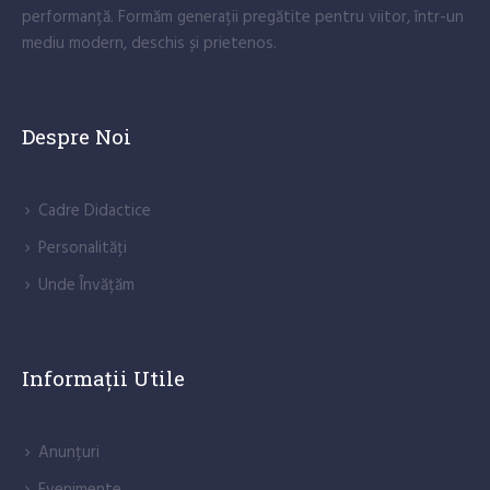
performanță. Formăm generații pregătite pentru viitor, într-un
mediu modern, deschis și prietenos.
Despre Noi
Cadre Didactice
Personalități
Unde Învățăm
Informații Utile
Anunțuri