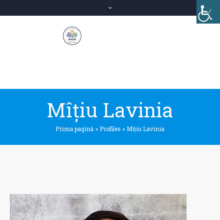
Mîțiu Lavinia
Prima pagină
»
Profiles
»
Mîțiu Lavinia