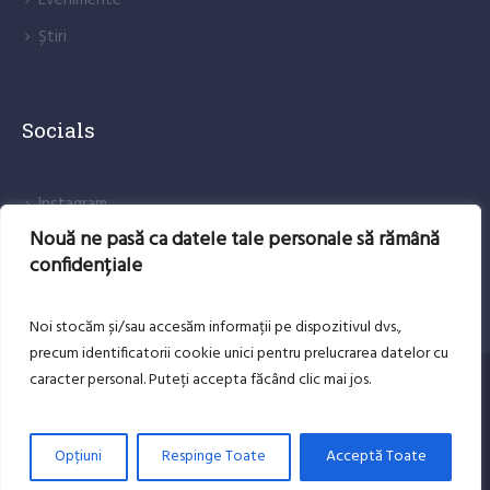
Evenimente
Știri
Socials
lnstagram
Nouă ne pasă ca datele tale personale să rămână
Facebook
confidențiale
Noi stocăm și/sau accesăm informații pe dispozitivul dvs.,
precum identificatorii cookie unici pentru prelucrarea datelor cu
caracter personal. Puteți accepta făcând clic mai jos.
DESPRE NOI
CONTACT
Copyright Andrei Benea-LTAI Brad © 2025 . All rights
Opțiuni
Respinge Toate
Acceptă Toate
reserved