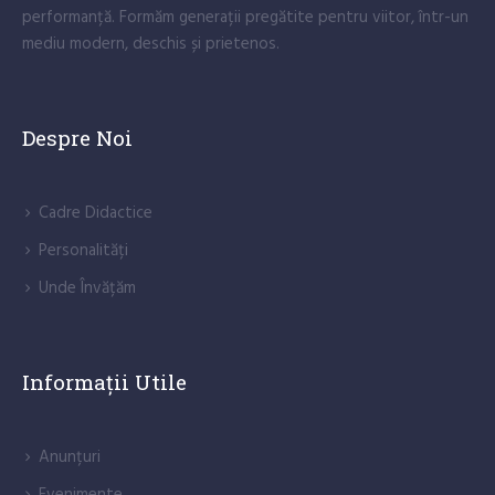
performanță. Formăm generații pregătite pentru viitor, într-un
mediu modern, deschis și prietenos.
Despre Noi
Cadre Didactice
Personalități
Unde Învățăm
Informații Utile
Anunțuri