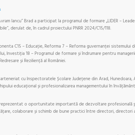
n
vram Iancu” Brad a participat la programul de formare „LIDER – Lead
ile”, derulat de, în cadrul proiectului PNRR 2024/C15/118.
nenta C15 – Educație, Reforma 7 – Reforma guvernanței sistemului de
, Investiția 18 – Programul de formare și îndrumare pentru managerii și
Redresare și Reziliență al României.
arteneriat cu Inspectoratele Școlare Județene din Arad, Hunedoara, Alb
hipului educațional și profesionalizarea managementului în învățământu
 reprezentat o oportunitate importantă de dezvoltare profesională și
are, colaborare și schimb de bune practici între directori, directori ad