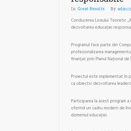
In
Great Results
By
admi
Conducerea Liceului Teoretic „A
dezvoltarea educației responsab
Programul face parte din Compo
profesionalizarea managementului
finanțat prin Planul Național de 
Proiectul este implementat în p
ca obiectiv dezvoltarea leaders
Participarea la acest program a
oferind un cadru modern de învăț
domeniul educației.