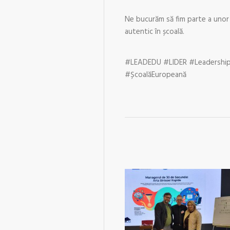
Ne bucurăm să fim parte a unor 
autentic în școală.
#LEADEDU #LIDER #Leadership
#ȘcoalăEuropeană