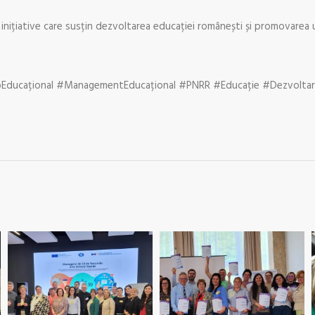
inițiative care susțin dezvoltarea educației românești și promovarea u
Educațional #ManagementEducațional #PNRR #Educație #Dezvoltare