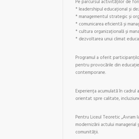
Pe parcursul activităților de 
* leadershipul educațional și de
* managementul strategic și org
* comunicarea eficientă și mana
* cultura organizațională și man
* dezvoltarea unui climat educa
Programul a oferit participanțilo
pentru provocările din educație
contemporane.
Experiența acumulată în cadrul 
orientat spre calitate, incluziu
Pentru Liceul Teoretic „Avram I
modernizării actului managerial 
comunității.