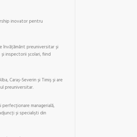
ership inovator pentru
 învățământ preuniversitar și
 inspectorii școlari, fiind
a, Caraș-Severin și Timiș și are
l preuniversitar.
 perfecționare managerială,
juncți și specialiști din