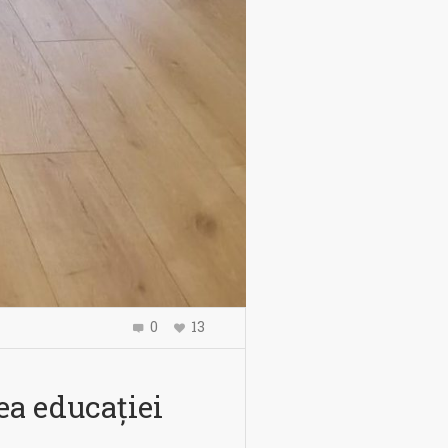
0
13
ea educației