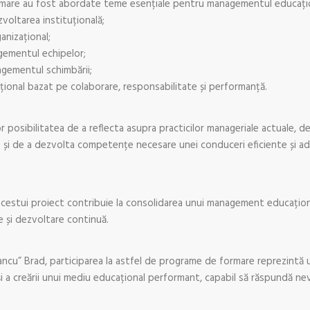
formare au fost abordate teme esențiale pentru managementul educațio
zvoltarea instituțională;
anizațional;
gementul echipelor;
agementul schimbării;
țional bazat pe colaborare, responsabilitate și performanță.
r posibilitatea de a reflecta asupra practicilor manageriale actuale, de
 și de a dezvolta competențe necesare unei conduceri eficiente și ada
acestui proiect contribuie la consolidarea unui management educațion
ne și dezvoltare continuă.
ancu” Brad, participarea la astfel de programe de formare reprezintă 
și a creării unui mediu educațional performant, capabil să răspundă nevo