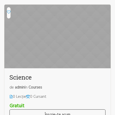
Science
de
admin
în
Courses
0 Lecție
0 Cursant
Gratuit
Înscrie-te acum