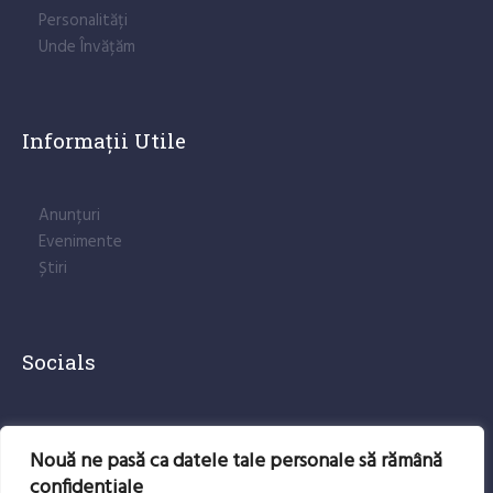
Personalități
Unde Învățăm
Informații Utile
Anunțuri
Evenimente
Știri
Socials
lnstagram
Nouă ne pasă ca datele tale personale să rămână
Facebook
confidențiale