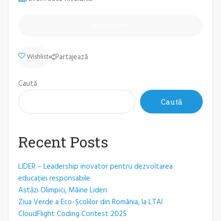
Începe Acum
Wishlist
Partajează
Caută
Caută
When autocomplete results are available use up and down arro
Recent Posts
LIDER – Leadership inovator pentru dezvoltarea
educației responsabile
Astăzi Olimpici, Mâine Lideri
Ziua Verde a Eco-Școlilor din România, la LTAI
CloudFlight Coding Contest 2025