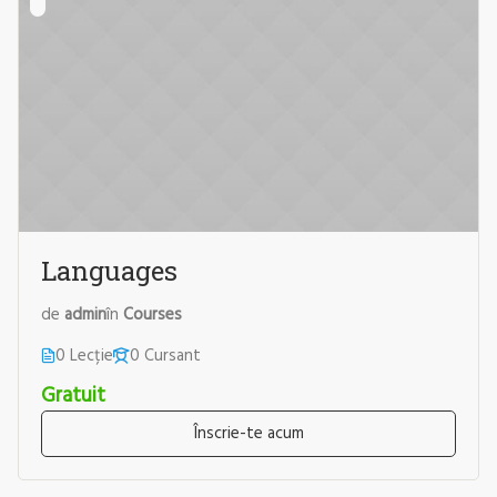
Languages
de
admin
în
Courses
0 Lecție
0 Cursant
Gratuit
Înscrie-te acum