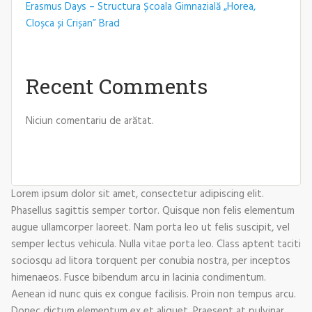
Erasmus Days – Structura Școala Gimnazială „Horea,
Cloșca și Crișan” Brad
Recent Comments
Niciun comentariu de arătat.
Lorem ipsum dolor sit amet, consectetur adipiscing elit.
Phasellus sagittis semper tortor. Quisque non felis elementum
augue ullamcorper laoreet. Nam porta leo ut felis suscipit, vel
semper lectus vehicula. Nulla vitae porta leo. Class aptent taciti
sociosqu ad litora torquent per conubia nostra, per inceptos
himenaeos. Fusce bibendum arcu in lacinia condimentum.
Aenean id nunc quis ex congue facilisis. Proin non tempus arcu.
Donec dictum elementum ex et aliquet. Praesent at pulvinar